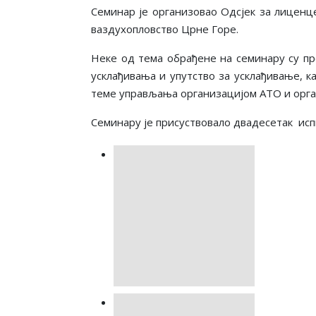
Семинар је организовао Одсјек за лиценц
ваздухопловство Црне Горе.
Неке од тема обрађене на семинару су пр
усклађивања и упутство за усклађивање, к
теме управљања организацијом ATO и орган
Семинару је присуствовало двадесетак
исп