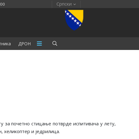
Српски
:00
тника
ДРОН
ту за почетно стицање потврде испитивача у лету,
, хеликоптер и једрилица.