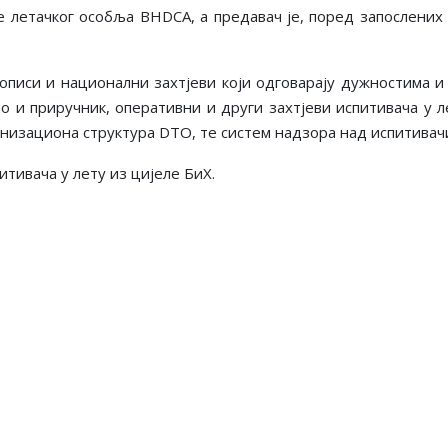
е летачког особља BHDCA, а предавач је
, поред запослених 
описи и национални захтјеви који одговарају дужностима 
ао и приручник, оперативни
и
други захтјеви испитивача у 
изациона структура DTO, те систем надзора над испитивачи
итивача у лету из цијеле БиХ.