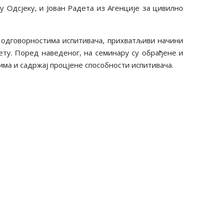
у Одсјеку, и
Јован Радета из Агенције за цивилно
и одговорностима испитивача, прихватљиви начини
лету. Поред наведеног, на семинару су обрађене и
ма и садржај процјене способности испитивача.