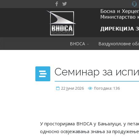
BHDCA
Ваздухопловне об
Семинар за испи
22 Јуни 2026
Погодака: 136
У просторијама BHDCA у Бањалуци
, у пета
односно освјежавања знања за продужење п