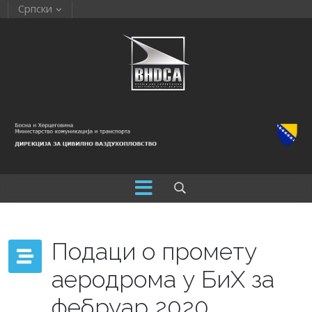
Српски
Подаци о промету
аеродрома у БиХ за
фебруар 2020.