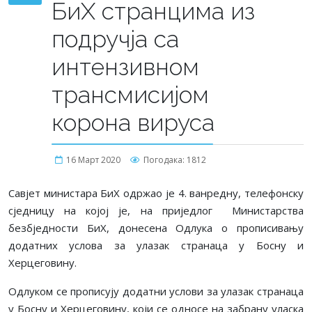
БиХ странцима из
подручја са
интензивном
трансмисијом
корона вируса
16 Март 2020
Погодака: 1812
Савјет министара БиХ одржао је 4. ванредну, телефонску
сједницу на којој је, на приједлог Министарства
безбједности БиХ, донесена Одлука о прописивању
додатних услова за улазак странаца у Босну и
Херцеговину.
Одлуком се прописују додатни услови за улазак странаца
у Босну и Херцеговину, који се односе на забрану уласка