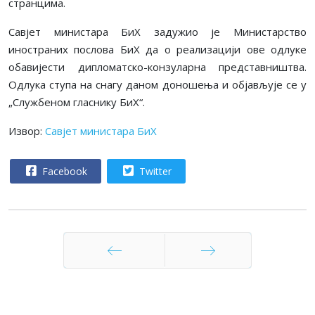
странцима.
Савјет министара БиХ задужио је Министарство
иностраних послова БиХ да о реализацији ове одлуке
обавијести дипломатско-конзуларна представништва.
Одлука ступа на снагу даном доношења и објављује се у
„Службеном гласнику БиХ“.
Извор:
Савјет министара БиХ
Facebook
Twitter
Претходни
Следећи