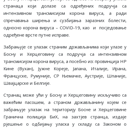
странаца који долазе са одређених подручја са
интензивном трансмисијом корона вируса, а ради
спречавања ширења и сузбијања заразних болести,
односно корона вируса – COVID-19, као и посједовање
одређене врсте путне исправе.
Забрањује се улазак страним држављанима који улазе у
Босну и Херцеговину са подручја са интензивном
трансмисијом корона вируса, а посебно из: провинција НР
Кине (Вухан), Јужне Кореје, Јапана, Италије, Ирана,
Француске, Румуније, СР Њемачке, Аустрије, Шпаније,
Швајцарске и Белгије.
Странац може ући у Босну и Херцеговину искључиво са
важећим пасошем, а страном држављанину којем се
забрањује улазак на територију Босне и Херцеговине
Гранична полиција БиХ, на захтјев странца, издаје
рјешење о одбијању уласка у складу са Законом о