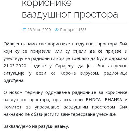
кориснике
ваздушног простора
13 Март 2020
Погодака: 1835
Обавјештавамо све кориснике ваздушног простора БиХ
који су се пријавили или су хтјели да се пријаве и
учествују на радионици која је требало да буде одржана
21.03.2020. године у Сарајеву, да је, због актуелне
ситуације у вези са Корона вирусом, радионица
одгођена.
О новом термину одржавања радионице за кориснике
ваздушног простора, организатори BHDCA, BHANSA и
Комитет за управљање ваздушним простором БиХ
накнадно ће обавијестити заинтересоване учеснике.
Захваљујемо на разумијевању.