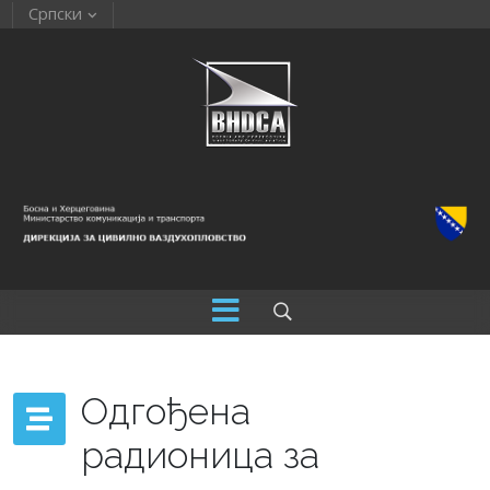
Српски
Одгођена
радионица за