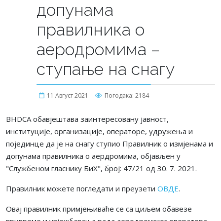
допунама
правилника о
аерoдромима –
ступање на снагу
11 Август 2021
Погодака: 2184
BHDCA обавјештава заинтересовану јавност,
институције, организације, операторе, удружења и
појединце да је на снагу ступио Правилник о измјенама и
допунама правилника о аердромима, објављен у
"Службеном гласнику БиХ", број: 47/21 од 30. 7. 2021.
Правилник можете погледати и преузети
ОВДЕ
.
Овај правилник примјењиваће се са циљем обавезе
припреме и увјежбавања рада аеродромског оператора