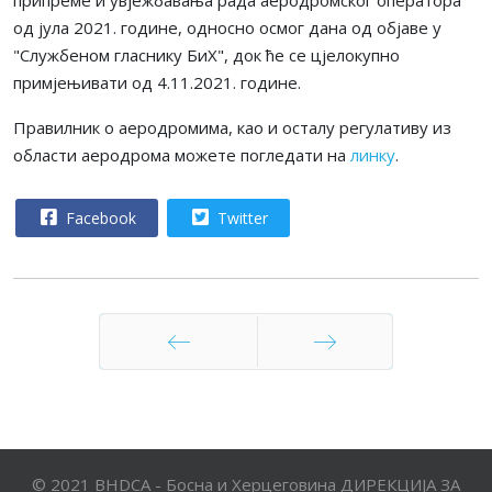
од јула 2021. године, односно осмог дана од објаве у
"Службеном гласнику БиХ", док ће се цјелокупно
примјењивати од 4.11.2021. године.
Правилник о аеродромима, као и осталу регулативу из
области аеродрома можете погледати на
линку
.
Facebook
Twitter
Претходни
Следећи
© 2021 BHDCA - Босна и Херцеговина ДИРЕКЦИЈА ЗА