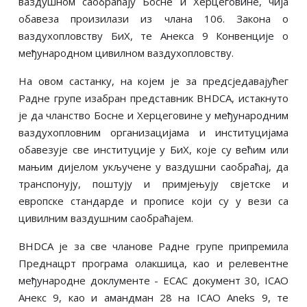
ваздушном саобраћају Босне и Херцеговине, чија
обавеза произилази из члана 106. Закона о
ваздухопловству БиХ, те Анекса 9 Конвенције о
међународном цивилном ваздухопловству.
На овом састанку, на којем је за предсједавајућег
Радне групе изабран представник BHDCA, истакнуто
је да чланство Босне и Херцеговине у међународним
ваздухопловним организацијама и институцијама
обавезује све институције у БиХ, које су већим или
мањим дијелом укључене у ваздушни саобраћај, да
транспонују, поштују и примјењују свјетске и
европске стандарде и прописе који су у вези са
цивилним ваздушним саобраћајем.
BHDCA је за све чланове Радне групе припремила
Преднацрт програма олакшица, као и релевентне
међународне доклументе - ECAC документ 30, ICAO
Анекс 9, као и амандман 28 на ICAO Aneks 9, те