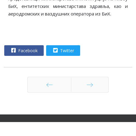
БиХ, ентитетских министарстава здравља, као и
аеродромских и ваздушних оператора из БиХ.
Facebook
Twitter
Претходни
Следећи
© 2021 BHDCA - Босна и Херцеговина ДИРЕКЦИЈА ЗА
ЦИВИЛНО ВАЗДУХОПЛОВСТВО. All rights reserved. V