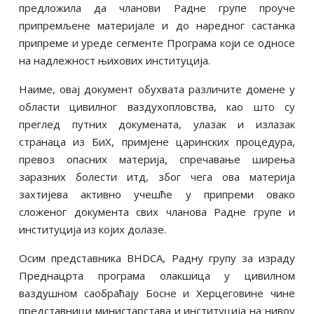
предложила да чланови Радне групе проуче
припремљене материјале и до наредног састанка
припреме и уреде сегменте Програма који се односе
на надлежност њихових институција.
Наиме, овај документ обухвата различите домене у
области цивилног ваздухопловства, као што су
преглед путних докумената, улазак и излазак
странаца из БиХ, примјене царинских процедура,
превоз опасних материја, спречавање ширења
заразних болести итд, због чега ова материја
захтијева активно учешће у припреми овако
сложеног документа свих чланова Радне групе и
институција из којих долазе.
Осим представника BHDCA, Радну групу за израду
Преднацрта програма олакшица у цивилном
ваздушном саобраћају Босне и Херцеговине чине
представници министарстава и институција на нивоу