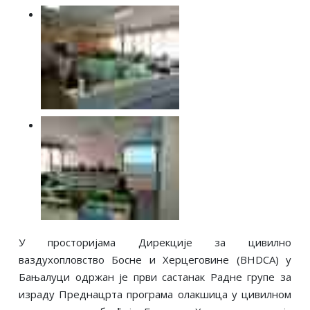
У просторијама Дирекције за цивилно
ваздухопловство Босне и Херцеговине (BHDCA) у
Бањалуци одржан је први састанак Радне групе за
израду Преднацрта програма олакшица у цивилном