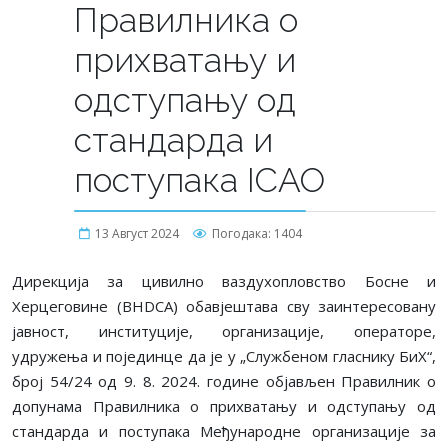
Правилника о
прихватању и
одступању од
стандарда и
поступака ICAO
13 Август 2024
Погодака: 1404
Дирекција за цивилно ваздухопловство Босне и
Херцеговине (BHDCA) обавјештава сву заинтересовану
јавност, институције, организације, операторе,
удружења и појединце да је у „Службеном гласнику БиХ“,
број 54/24 од 9. 8. 2024. године објављен Правилник о
допунама Правилника о прихватању и одступању од
стандарда и поступака Међународне организације за