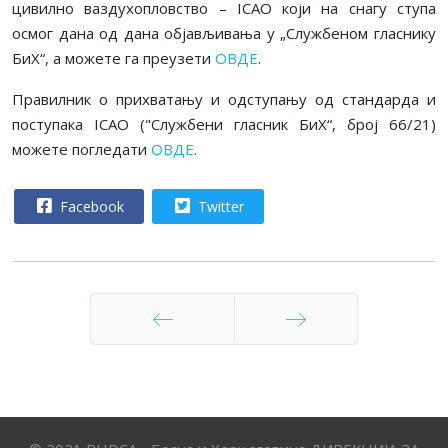
цивилно ваздухопловство – ICAO који на снагу ступа
осмог дана од дана објављивања у „Службеном гласнику
БиХ“, а можете га преузети
ОВДЕ
.
Правилник о прихватању и одступању од стандарда и
поступака ICAO ("Службени гласник БиХ“, број 66/21)
можете погледати
ОВДЕ
.
Facebook
Twitter
Претходни
Следећи