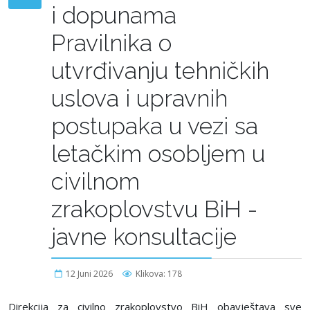
i dopunama
Pravilnika o
utvrđivanju tehničkih
uslova i upravnih
postupaka u vezi sa
letačkim osoblјem u
civilnom
zrakoplovstvu BiH -
javne konsultacije
12 Juni 2026
Klikova: 178
Direkcija za civilno
zrak
oplovstvo BiH obavještava sve