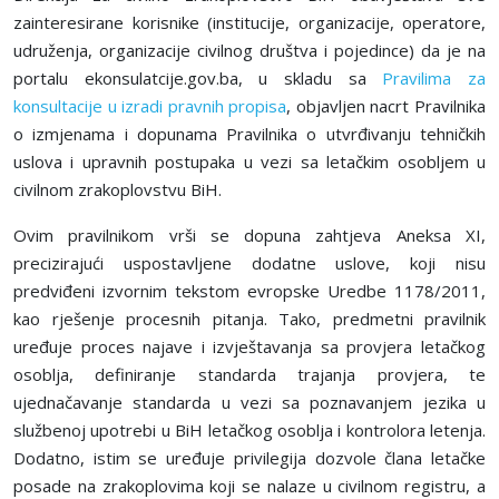
zainteres
ir
ane korisnike (institucije, organizacije, operatore,
udruženja, organizacije civilnog društva i pojedince) da je na
portalu ekonsulatcije.gov.ba, u skladu sa
Pravilima za
konsultacije u izradi pravnih propisa
, objavlјen nacrt Pravilnika
o izmjenama i dopunama Pravilnika o utvrđivanju tehničkih
uslova i upravnih postupaka u vezi sa letačkim osoblјem u
civilnom
zrak
oplovstvu BiH.
Ovim pravilnikom vrši se dopuna zahtjeva Aneksa XI,
precizirajući uspostavlјene dodatne uslove, koji nisu
predviđeni izvornim tekstom evropske Uredbe
1178/2011,
kao rješenje procesnih pitanja. Tako, predmetni pravilnik
uređuje proces najave i izvještavanja sa provjera letačkog
osoblјa, defini
r
anje standarda trajanja provjera, te
ujednačavanje standarda u vezi sa poznavanjem jezika u
službenoj upotrebi u BiH letačkog osoblјa i kontrolora letenja.
Dodatno, istim se uređuje privilegija dozvole člana letačke
posade na
zrak
oplovima koji se nalaze u civilnom registru, a