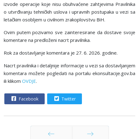
izvode operacije koje nisu obuhvaćene zahtjevima Pravilnika
o utvrđivanju tehničkih uslova i upravnih postupaka u vezi sa
letačkim osoblјem u civilnom
zrak
oplovstvu BiH.
Ovim putem pozivamo sve zainteres
ir
ane da dostave svoje
komentare na predloženi nacrt pravilnika.
Rok za dostavlјanje komentara je
27
. 6. 2026. godine.
Nacrt pravilnika i detalјnije informacije u vezi sa dostavlјanjem
komentara možete pogledati na portalu ekonsultacije.gov.ba
ili klikom
OVDJE
.
Facebook
Twitter