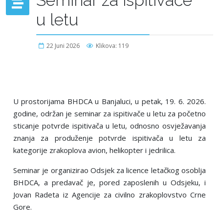
u letu
22 Juni 2026
Klikova: 119
U prostorijama BHDCA u Banjaluci
, u petak, 19. 6. 2026.
godine, održan je
seminar
za
ispitivač
e
u letu za početno
sticanje potvrde ispitivača u letu, odnosno osvježavanja
znanja za produženje potvrde ispitivača u letu za
kategorije
zrak
oplova avion, helikopter i jedrilica.
Seminar je organiz
ira
o Odsjek za licence letačkog osoblja
BHDCA, a predavač je
, pored zaposlenih u Odsjeku, i
Jovan Radeta iz Agencije za civilno
zrak
oplovstvo Crne
Gore.