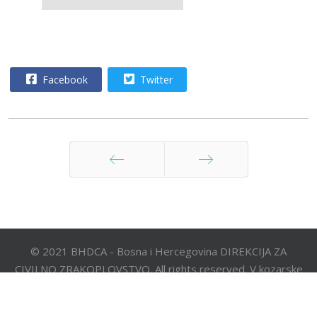
Facebook
Twitter
Prethodna
Sljedeća
© 2021 BHDCA - Bosna i Hercegovina DIREKCIJA ZA
CIVILNO ZRAKOPLOVSTVO. All rights reserved. V kozarske
brigade 18, 78000 Banja Luka
Telefon: +387 51 921 222; Fax: +387 51 921 520; e-mail: